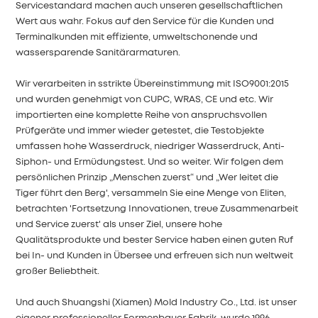
Servicestandard machen auch unseren gesellschaftlichen
中文
Wert aus
wahr. Fokus auf den Service für die Kunden und
Terminalkunden mit
effiziente, umweltschonende und
wassersparende Sanitärarmaturen.
هَوُسَ
Wir verarbeiten in s
strikte Übereinstimmung mit
I
SO9001:2015
und wurden genehmigt
von CUPC, WRAS, CE und etc. Wir
importierten eine komplette Reihe von anspruchsvollen
Prüfgeräte und immer wieder getestet, die Testobjekte
umfassen hohe
Wasserdruck, niedriger Wasserdruck, Anti-
Siphon- und Ermüdungstest. Und so weiter.
Wir folgen dem
persönlichen Prinzip „Menschen zuerst“ und „Wer leitet die
Tiger führt den Berg', versammeln Sie eine Menge von Eliten,
betrachten 'Fortsetzung
Innovationen, treue Zusammenarbeit
und Service zuerst' als unser Ziel, unsere hohe
Qualitätsprodukte und bester Service haben einen guten Ruf
bei In- und
Kunden in Übersee und erfreuen sich nun weltweit
großer Beliebtheit.
Und auch
Shuangshi (Xiam
en) Mold Industry Co., Ltd. ist unser