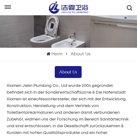
Deutsch
English
Français
Heim
About Us
Deutsch
About Us
Italiano
Xiame
n Jiel
in Plumbing Co., Ltd
wurde 2004 gegründet.
Русский
befindet sich in der Sonderwirtschaftszone &
Die Hafenstadt
Xiamen ist eine
ofessio
Hersteller, der sich mit der Entwicklung,
Español
Konstruktion, Herstellung und dem Vertrieb von
Toilettentankarmaturen und anderen damit verbundenen
Português
Zubehör, widmen uns der Forschung im Bereich Sanitärtechnik
und sind entschlossen, in die Gesellschaft zurückzukehren
&
بالعربية
Kunden mit hohen
Qualitätsprodukte und ein hoher