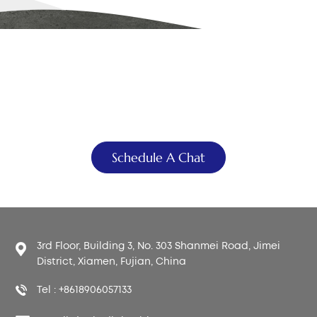
SIE TRÄUMEN ES, WIR ENTWERFEN ES
Wir bauen Ihnen das
Badezimmer Ihrer Träume
Schedule A Chat
3rd Floor, Building 3, No. 303 Shanmei Road, Jimei
District, Xiamen, Fujian, China
Tel : +8618906057133