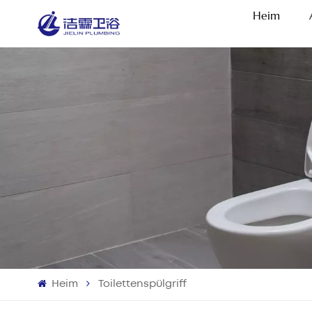
Heim
Heim
Toilettenspülgriff