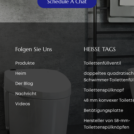
Schedule A Chat
Folgen Sie Uns
HEISSE TAGS
Produkte
Toilettenfüllventil
Heim
doppeltes quadratisch
Schwimmer-Toilettenfüll
Der Blog
Toilettenspülknopf
Nachricht
48 mm konvexer Toilett
Videos
Betätigungsplatte
Hersteller von 58-mm-
Toilettenspülknöpfen