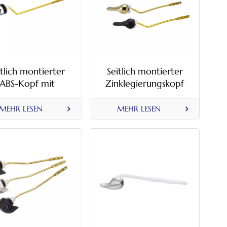
itlich montierter
Seitlich montierter
ABS-Kopf mit
Zinklegierungskopf
lettenspülgriff aus
mit Toilettenspülgriff
Metall
aus Metall
MEHR LESEN
MEHR LESEN