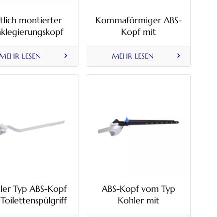
itlich montierter
Kommaförmiger ABS-
nklegierungskopf
Kopf mit
it Mietstangen-
Toilettenspülgriff aus
oilettenspülgriff
Kunststoffstange
MEHR LESEN
MEHR LESEN
ler Typ ABS-Kopf
ABS-Kopf vom Typ
Toilettenspülgriff
Kohler mit
 Kunststoffstange
verstellbarem