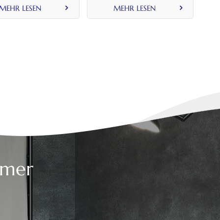
Toilettenspülgriff aus
MEHR LESEN
MEHR LESEN
Kunststoff
mmer