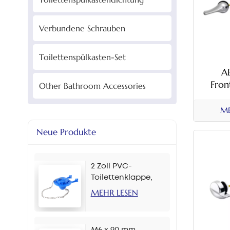
Verbundene Schrauben
Toilettenspülkasten-Set
A
Fron
Other Bathroom Accessories
Toilet
M
ME
Neue Produkte
2 Zoll PVC-
Toilettenklappe,
mehrere Farben
MEHR LESEN
M6 x 90 mm