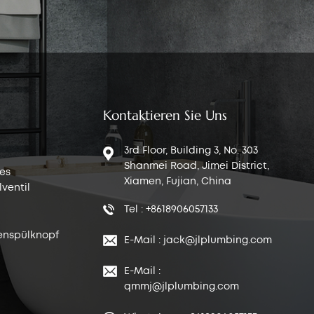
Kontaktieren Sie Uns
3rd Floor, Building 3, No. 303
Shanmei Road, Jimei District,
es
Xiamen, Fujian, China
ventil
Tel : +8618906057133
enspülknopf
E-Mail : jack@jlplumbing.com
E-Mail :
qmmj@jlplumbing.com