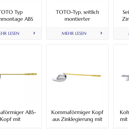
TOTO Typ
TOTO-Typ, seitlich
Se
enmontage ABS
montierter
Zi
oilettenspülung
Toilettenspülgriff aus
m
Griff
Zinklegierung
T
HR LESEN
MEHR LESEN
förmiger ABS-
Kommaförmiger Kopf
Koh
Kopf mit
aus Zinklegierung mit
mit 
tenspülgriff aus
Toilettenspülgriff aus
aus