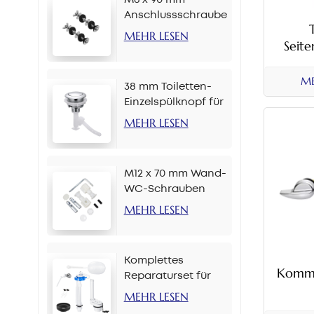
Anschlussschraube
für
MEHR LESEN
Seit
Toilettenspülkasten
Kopf T
ME
38 mm Toiletten-
Einzelspülknopf für
Kette
MEHR LESEN
M12 x 70 mm Wand-
WC-Schrauben
MEHR LESEN
Komplettes
Komma
Reparaturset für
Toilettenspülkästen,
MEHR LESEN
Toilet
2-Zoll-Seitenknopf-