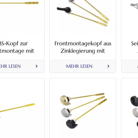
BS-Kopf zur
Frontmontagekopf aus
Se
tmontage mit
Zinklegierung mit
tenspülgriff aus
Toilettenspülgriff aus
Toi
etallstange
Metallstange
HR LESEN
MEHR LESEN