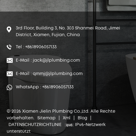
3rd Floor, Building 3, No. 303 Shanmei Road, Jimei
District, Xiamen, Fujian, China
Tel : +8618906057133
E-Mail : jack@jlplumbing.com
E-Mail : qmmj@jlplumbing.com
WhatsApp : +8618906057133
© 2026 Xiamen Jielin Plumbing Co.,Ltd. Alle Rechte
vorbehalten.
Sitemap
|
Xml
|
Blog
|
DATENSCHUTZRICHTLINIE
IPv6-Netzwerk
unterstützt