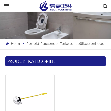
Deutsch
English
Français
Heim
Perfekt Passender Toilettenspülkastenhebel
Deutsch
Italiano
PRODUKTKATEGORIEN
Русский
Español
Português
بالعربية