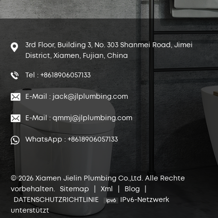
3rd Floor, Building 3, No. 303 Shanmei Road, Jimei
District, Xiamen, Fujian, China
Tel : +8618906057133
E-Mail : jack@jlplumbing.com
E-Mail : qmmj@jlplumbing.com
WhatsApp : +8618906057133
© 2026 Xiamen Jielin Plumbing Co.,Ltd. Alle Rechte
vorbehalten.
Sitemap
|
Xml
|
Blog
|
DATENSCHUTZRICHTLINIE
IPv6-Netzwerk
unterstützt