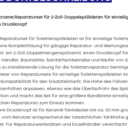
tname:
Reparaturset für 2-Zoll-Doppelspülkästen für einteilig
 Druckknopf
Reparaturset für Toilettenspülkästen ist für einteilige Toile
eine Komplettlösung für gängige Reparatur- und Wartungsarb
til, ein 2-Zoll-Doppelmengenspülventil, einen Druckknopf fü
r Händler, Baumärkte, Sanitärfachbetriebe und Käufer von Sa
 zu installierende Lösung für die Toilettenreparatur benötig
ieter von Reparatursets für einteilige Toilettenspülkästen k
kompatibilität für den Ersatzteilmarkt. Die Höhe des Füllvent
tenhöhen anpassen, ebenso wie das Überlaufrohr des Spülve
ation und macht das Set für eine größere Bandbreite einteili
lichen Reparaturen zum Einsatz kommen.
re Druckknopf ist für Keramik-Tankdeckel mit ca. 50 mm gr
vom Benutzer entsprechend der tatsächlichen Tankhöhe gekü
et. Für Reparaturwerkstätten und Einzelhändler vereinfacht 