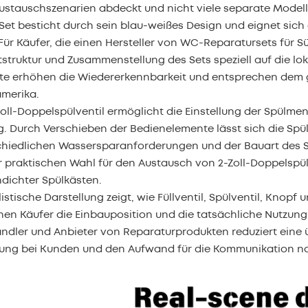
ustauschszenarien abdeckt und nicht viele separate Modell
Set besticht durch sein blau-weißes Design und eignet sic
 Für Käufer, die einen Hersteller von WC-Reparatursets fü
struktur und Zusammenstellung des Sets speziell auf die lo
te erhöhen die Wiedererkennbarkeit und entsprechen dem
amerika.
oll-Doppelspülventil ermöglicht die Einstellung der Spülmen
. Durch Verschieben der Bedienelemente lässt sich die Spü
chiedlichen Wassersparanforderungen und der Bauart des S
r praktischen Wahl für den Austausch von 2-Zoll-Doppelspül
dichter Spülkästen.
listische Darstellung zeigt, wie Füllventil, Spülventil, Kno
en Käufer die Einbauposition und die tatsächliche Nutzung 
dler und Anbieter von Reparaturprodukten reduziert eine üb
rung bei Kunden und den Aufwand für die Kommunikation n