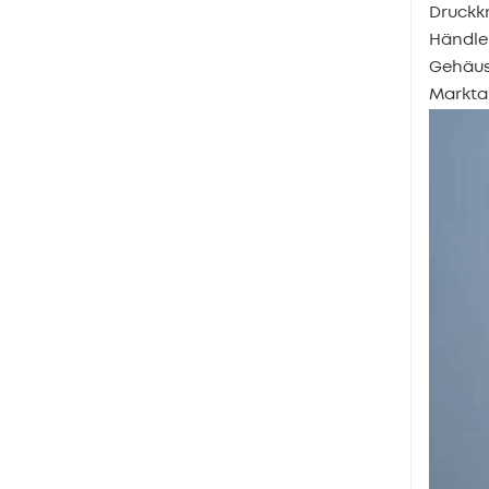
Druckkn
Händler
Gehäus
Markta