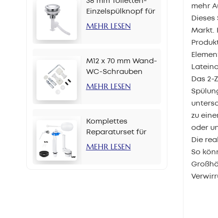
38 mm Toiletten-
mehr A
Einzelspülknopf für
Dieses 
Kette
MEHR LESEN
Markt.
Produkt
Elemen
M12 x 70 mm Wand-
Latein
WC-Schrauben
Das 2-Z
MEHR LESEN
Spülung
unters
zu eine
Komplettes
oder un
Reparaturset für
Die rea
Toilettenspülkästen,
MEHR LESEN
So könn
2-Zoll-Seitenknopf-
Großhän
Set
Verwir