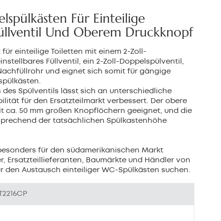
بالعربية
lspülkästen Für Einteilige
Füllventil Und Oberem Druckknopf
中文
für einteilige Toiletten mit einem 2-Zoll-
هَوُسَ
nstellbares Füllventil, ein 2-Zoll-Doppelspülventil,
achfüllrohr und eignet sich somit für gängige
spülkästen.
 des Spülventils lässt sich an unterschiedliche
tät für den Ersatzteilmarkt verbessert. Der obere
it ca. 50 mm großen Knopflöchern geeignet, und die
tsprechend der tatsächlichen Spülkastenhöhe
 besonders für den südamerikanischen Markt
er, Ersatzteillieferanten, Baumärkte und Händler von
r den Austausch einteiliger WC-Spülkästen suchen.
T2216CP