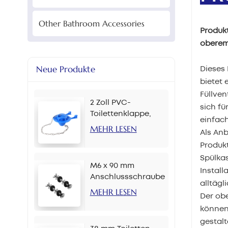
Other Bathroom Accessories
Produk
oberem
Neue Produkte
Dieses 
bietet 
Füllven
2 Zoll PVC-
sich fü
Toilettenklappe,
einfach
mehrere Farben
MEHR LESEN
Als Anb
Produkt
Spülkas
M6 x 90 mm
Install
Anschlussschraube
alltäg
für
MEHR LESEN
Der obe
Toilettenspülkasten
können 
gestalt