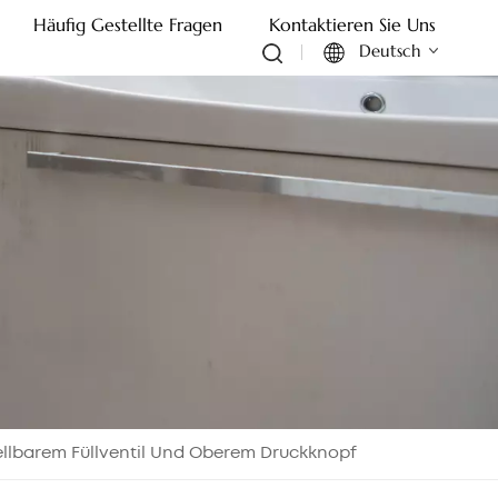
Häufig Gestellte Fragen
Kontaktieren Sie Uns
Deutsch
English
Français
Deutsch
Italiano
Русский
Español
stellbarem Füllventil Und Oberem Druckknopf
Português