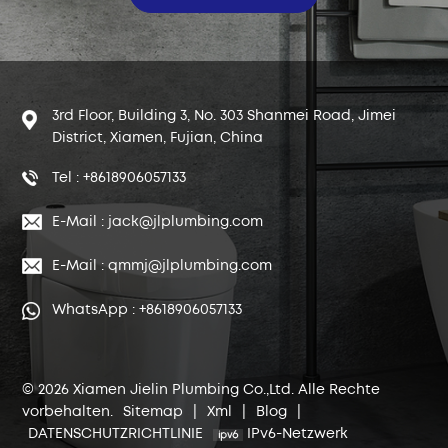
3rd Floor, Building 3, No. 303 Shanmei Road, Jimei
District, Xiamen, Fujian, China
Tel : +8618906057133
E-Mail : jack@jlplumbing.com
E-Mail : qmmj@jlplumbing.com
WhatsApp : +8618906057133
© 2026 Xiamen Jielin Plumbing Co.,Ltd. Alle Rechte
vorbehalten.
Sitemap
|
Xml
|
Blog
|
DATENSCHUTZRICHTLINIE
IPv6-Netzwerk