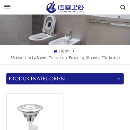
Deutsch
English
Français
Heim
Deutsch
38 Mm Und 48 Mm Toiletten-Einzelspültaste Für Kette
Italiano
PRODUKTKATEGORIEN
Русский
Español
Português
بالعربية