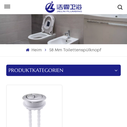
Deutsch
English
Français
Heim
58 Mm Toilettenspülknopf
Deutsch
Italiano
PRODUKTKATEGORIEN
Русский
Español
Português
بالعربية