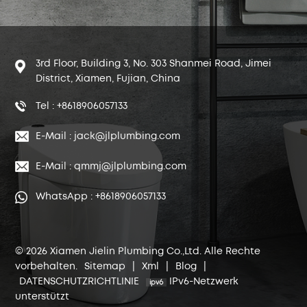
3rd Floor, Building 3, No. 303 Shanmei Road, Jimei
District, Xiamen, Fujian, China
Tel : +8618906057133
E-Mail : jack@jlplumbing.com
E-Mail : qmmj@jlplumbing.com
WhatsApp : +8618906057133
© 2026 Xiamen Jielin Plumbing Co.,Ltd. Alle Rechte
vorbehalten.
Sitemap
|
Xml
|
Blog
|
DATENSCHUTZRICHTLINIE
IPv6-Netzwerk
unterstützt