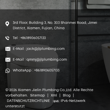
3rd Floor, Building 3, No. 303 Shanmei Road, Jimei
District, Xiamen, Fujian, China
Tel : +8618906057133
E-Mail : jack@jlplumbing.com
E-Mail : qmmj@jlplumbing.com
WhatsApp : +8618906057133
© 2026 Xiamen Jielin Plumbing Co.,Ltd. Alle Rechte
vorbehalten.
Sitemap
|
Xml
|
Blog
|
DATENSCHUTZRICHTLINIE
IPv6-Netzwerk
unterstützt