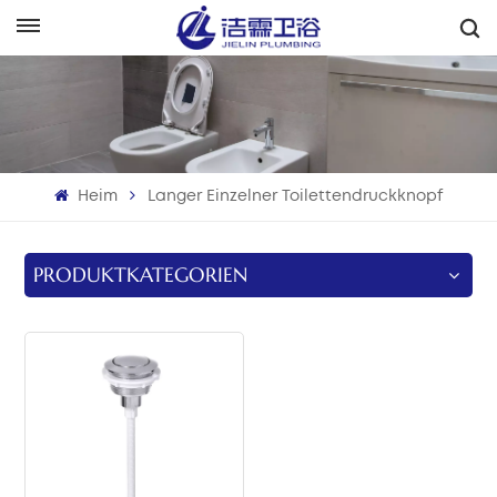
Deutsch
English
Français
Heim
Langer Einzelner Toilettendruckknopf
Deutsch
Italiano
PRODUKTKATEGORIEN
Русский
Español
Português
بالعربية