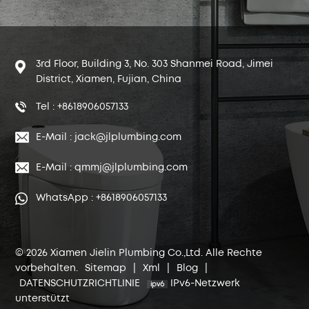
3rd Floor, Building 3, No. 303 Shanmei Road, Jimei
District, Xiamen, Fujian, China
Tel : +8618906057133
E-Mail : jack@jlplumbing.com
E-Mail : qmmj@jlplumbing.com
WhatsApp : +8618906057133
© 2026 Xiamen Jielin Plumbing Co.,Ltd. Alle Rechte
vorbehalten.
Sitemap
|
Xml
|
Blog
|
DATENSCHUTZRICHTLINIE
IPv6-Netzwerk
unterstützt