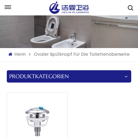
Deutsch
English
Français
Heim
Ovaler Spülknopf Für Die Toilettenoberseite
Deutsch
Italiano
PRODUKTKATEGORIEN
Русский
Español
Português
بالعربية