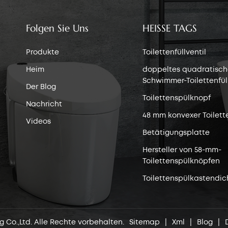
Folgen Sie Uns
HEISSE TAGS
Produkte
Toilettenfüllventil
Heim
doppeltes quadratisch
Schwimmer-Toilettenfüll
Der Blog
Toilettenspülknopf
Nachricht
48 mm konvexer Toilett
Videos
Betätigungsplatte
Hersteller von 58-mm-
Toilettenspülknöpfen
Toilettenspülkastendic
g Co.,Ltd. Alle Rechte vorbehalten.
Sitemap
|
Xml
|
Blog
|