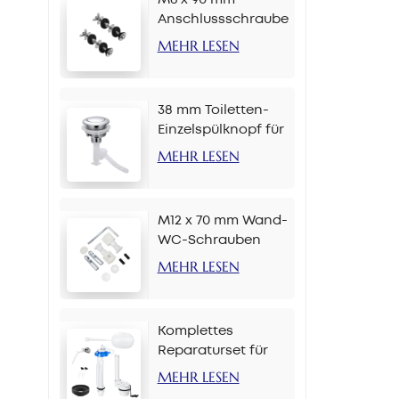
Anschlussschraube
für
MEHR LESEN
Toilettenspülkasten
38 mm Toiletten-
Einzelspülknopf für
Kette
MEHR LESEN
M12 x 70 mm Wand-
WC-Schrauben
MEHR LESEN
Komplettes
Reparaturset für
Toilettenspülkästen,
MEHR LESEN
2-Zoll-Seitenknopf-