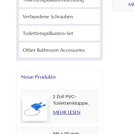
ME
Verbundene Schrauben
Toilettenspülkasten-Set
Other Bathroom Accessories
Neue Produkte
2 Zoll PVC-
Toilettenklappe,
mehrere Farben
MEHR LESEN
M6 x 90 mm