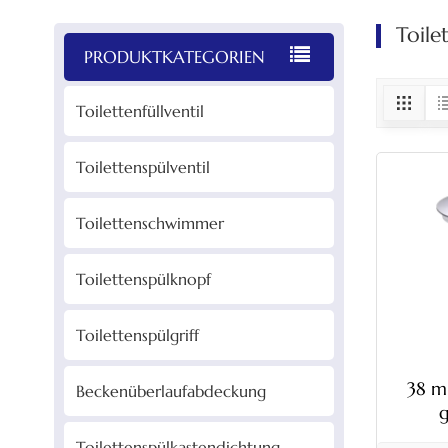
Toile
PRODUKTKATEGORIEN
Toilettenfüllventil
Toilettenspülventil
Toilettenschwimmer
Toilettenspülknopf
Toilettenspülgriff
38 
Beckenüberlaufabdeckung
Toil
Toilettenspülkastendichtung