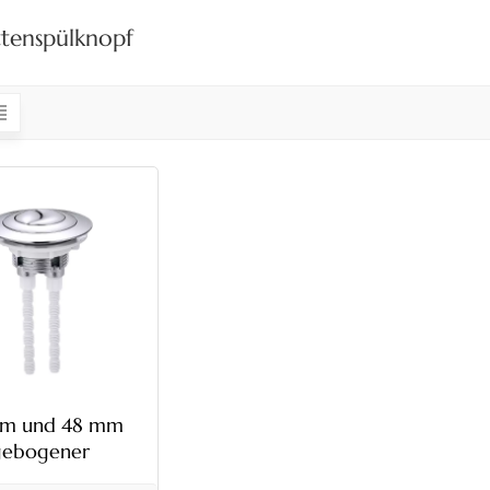
ttenspülknopf
mm und 48 mm
gebogener
ettenspülknopf