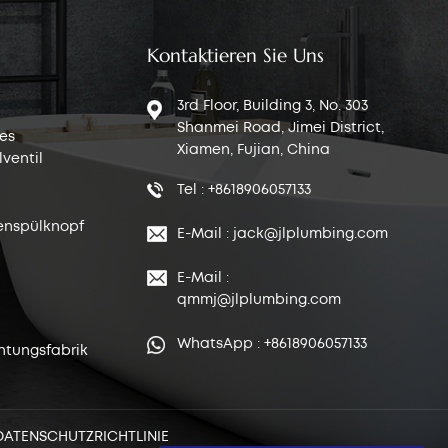
Kontaktieren Sie Uns
3rd Floor, Building 3, No. 303
Shanmei Road, Jimei District,
es
Xiamen, Fujian, China
ventil
Tel : +8618906057133
enspülknopf
E-Mail : jack@jlplumbing.com
E-Mail :
qmmj@jlplumbing.com
WhatsApp : +8618906057133
htungsfabrik
DATENSCHUTZRICHTLINIE