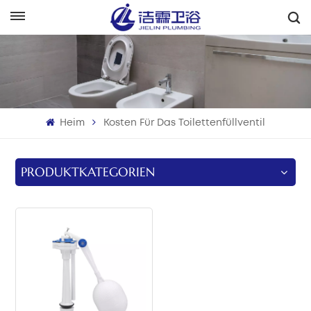
Deutsch
English
Français
Heim
Kosten Für Das Toilettenfüllventil
Deutsch
Italiano
PRODUKTKATEGORIEN
Русский
Español
Português
بالعربية