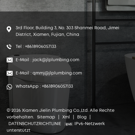
3rd Floor, Building 3, No. 303 Shanmei Road, Jimei
District, Xiamen, Fujian, China
Tel : +8618906057133
E-Mail : jack@jlplumbing.com
E-Mail : qmmj@jlplumbing.com
WhatsApp : +8618906057133
© 2026 Xiamen Jielin Plumbing Co.,Ltd. Alle Rechte
vorbehalten.
Sitemap
|
Xml
|
Blog
|
DATENSCHUTZRICHTLINIE
IPv6-Netzwerk
unterstützt