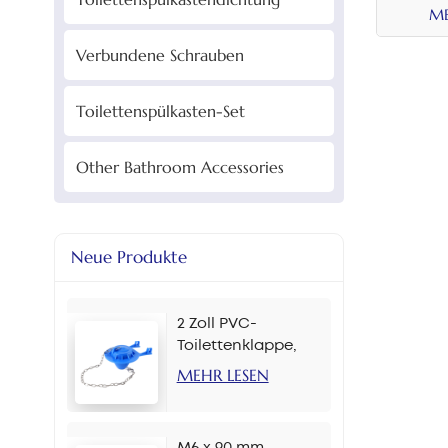
ME
Verbundene Schrauben
Toilettenspülkasten-Set
Other Bathroom Accessories
Neue Produkte
2 Zoll PVC-
Toilettenklappe,
mehrere Farben
MEHR LESEN
M6 x 90 mm