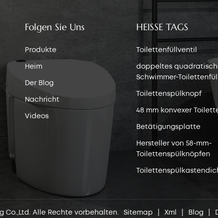
Folgen Sie Uns
HEISSE TAGS
Produkte
Toilettenfüllventil
Heim
doppeltes quadratisch
Schwimmer-Toilettenfüll
Der Blog
Toilettenspülknopf
Nachricht
48 mm konvexer Toilett
Videos
Betätigungsplatte
Hersteller von 58-mm-
Toilettenspülknöpfen
Toilettenspülkastendic
g Co.,Ltd. Alle Rechte vorbehalten.
Sitemap
|
Xml
|
Blog
|