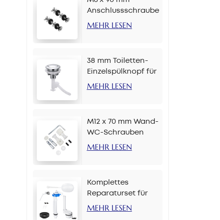
Anschlussschraube
für
MEHR LESEN
Toilettenspülkasten
38 mm Toiletten-
Einzelspülknopf für
Kette
MEHR LESEN
M12 x 70 mm Wand-
WC-Schrauben
MEHR LESEN
Komplettes
Reparaturset für
Toilettenspülkästen,
MEHR LESEN
2-Zoll-Seitenknopf-