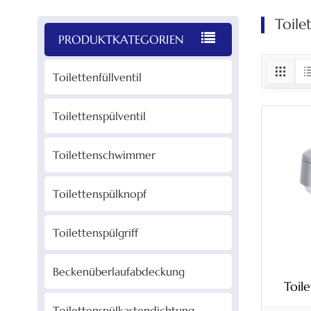
Toil
PRODUKTKATEGORIEN
Toilettenfüllventil
Toilettenspülventil
Toilettenschwimmer
Toilettenspülknopf
Toilettenspülgriff
Beckenüberlaufabdeckung
Toil
obe
Toilettenspülkastendichtung