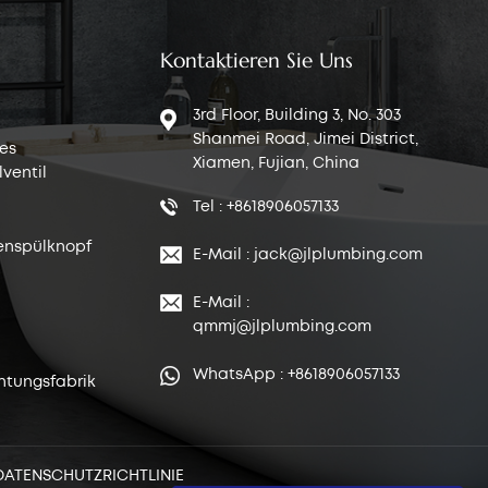
Kontaktieren Sie Uns
3rd Floor, Building 3, No. 303
Shanmei Road, Jimei District,
es
Xiamen, Fujian, China
ventil
Tel : +8618906057133
enspülknopf
E-Mail : jack@jlplumbing.com
E-Mail :
qmmj@jlplumbing.com
WhatsApp : +8618906057133
htungsfabrik
DATENSCHUTZRICHTLINIE