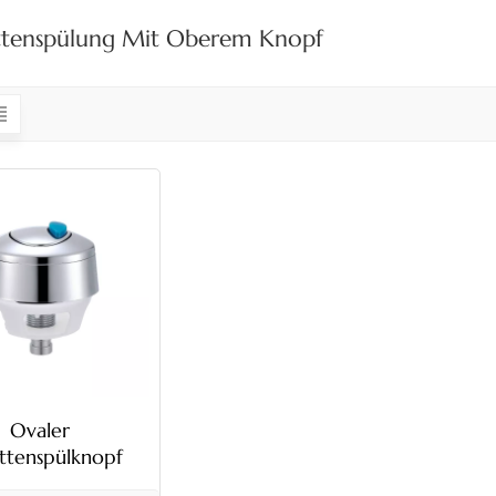
ettenspülung Mit Oberem Knopf
Ovaler
ettenspülknopf
n und seitlich