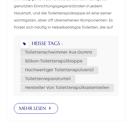
genutzten Einrichtungsgegenständen in jedem
中文
Haushalt, und die Toilettenspülklappe ist eine seiner
wichtigsten, aber oft übersehenen Komponenten. Es
هَوُسَ
findet sich häufig in Hebelbetätigte Toiletten, die auf
dem US-Markt sehr beliebt sind. Die Toilettendichtung
reguliert den Wasserablauf aus dem Spülkasten. Beim
HEISSE TAGS :
Betätigen des Spülhebels hebt sich die Dichtung und
Toilettenschwimmer Aus Gummi
lässt Wasser in die Toilettenschüssel fließen. Nach dem
Silikon-Toilettenspülklappe
Spülen schließt sie sich wieder und verschließt den
Hochwertiger Toilettenspülventil
Abfluss. Wenn die Dichtung jedoch alt oder
beschädigt ist, kann dies zu Problemen führen.
Toilettenreparaturteil
kontinuierliches Leck oder schwache Rötung.Die Frage
Hersteller Von Toilettenspülkastenteilen
ist also: Wie lange hält eine Toilettenspülung
tatsächlich? 1. Durchschnittliche Lebensdauer einer
Toilettenspülklappe Allgemein, Ein hochwertiger
MEHR LESEN
Toilettenspülventil hält etwa 3 bis 5 Jahre..Dies kann
jedoch je nach Faktoren wie Umwelt, Wasserqualität
und Materialart variieren. Zum Beispiel: Hartes Wasser