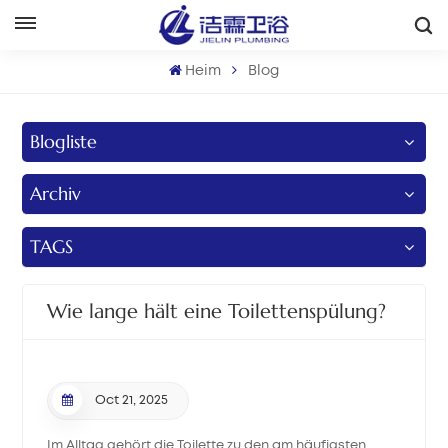
Deutsch
Heim
Blog
English
Blogliste
Français
Archiv
Deutsch
Italiano
TAGS
Русский
Wie lange hält eine Toilettenspülung?
Español
Português
Oct 21, 2025
بالعربية
Im Alltag gehört die Toilette zu den am häufigsten